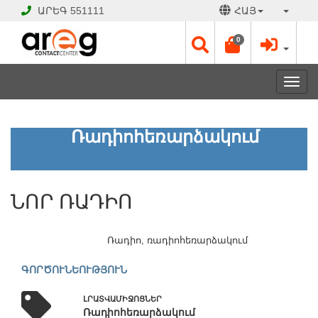
ԱՐԵԳ
551111
ՀԱՅ
0
Toggl
navig
ՆՈՐ
Ռադիոհեռարձակում
ՌԱԴԻՈ
ԲԱՑ
ՆՈՐ ՌԱԴԻՈ
Է
Աշխատանքային
օրեր՝
Ռադիո, ռադիոհեռարձակում
Ամեն
օր
ԳՈՐԾՈՒՆԵՈՒԹՅՈՒՆ
շուրջօրյա
ԼՐԱՏՎԱՄԻՋՈՑՆԵՐ
Ռադիոհեռարձակում