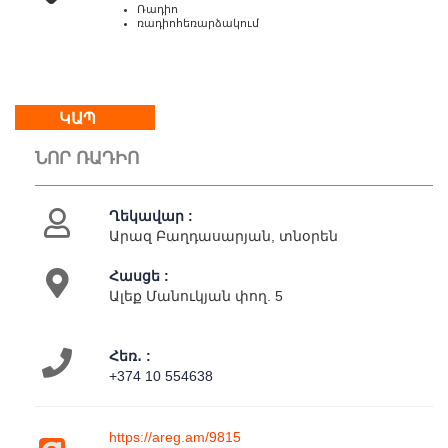
Ռադիո
Մեր
ռադիոհեռարձակում
մասին
Կապ
Գործունեություն
ԿԱՊ
ՆՈՐ ՌԱԴԻՈ
Ղեկավար :
Արազ Բաղդասարյան, տնօրեն
Հասցե :
Ալեք Մանուկյան փող. 5
Հեռ․ :
+374 10 554638
https://areg.am/9815