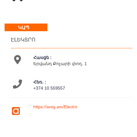
Կրկ
:
հանգստյան
օր
ԿԱՊ
ԷԼԵԿՏՐՈ
Մեր
մասին
Կապ
Հասցե :
Գործունեություն
Երվանդ Քոչարի փող․ 1
Հեռ․ :
+374 10 559557
https://areg.am/Electro