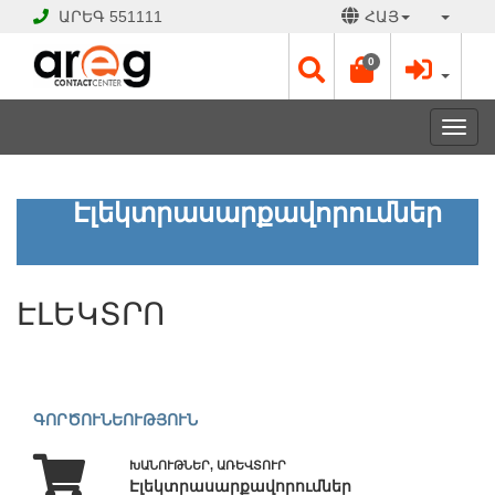
ԱՐԵԳ
551111
ՀԱՅ
0
Toggl
navig
ԷԼԵԿՏՐՈ
Էլեկտրասարքավորումներ
ՓԱԿ
Է
ԷԼԵԿՏՐՈ
Աշխատանքային
օրեր՝
Երկ
-
Շբթ
ԳՈՐԾՈՒՆԵՈՒԹՅՈՒՆ
10:00
-
ԽԱՆՈՒԹՆԵՐ, ԱՌԵՎՏՈՒՐ
18:00
Էլեկտրասարքավորումներ