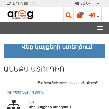
ԱՐԵԳ
551111
ՀԱՅ
0
Toggl
navig
ԱՆԵՔՍ
Վեբ կայքերի ստեղծում
ՍՏՈՒԴԻՈ
ՓԱԿ
ԱՆԵՔՍ ՍՏՈՒԴԻՈ
Է
Աշխատանքային
օրեր՝
Վեբ կայքերի պատրաստում, դիզայն
Երկ
-
ԳՈՐԾՈՒՆԵՈՒԹՅՈՒՆ
Շբթ
10:00
ՎԵԲ
-
Վեբ կայքերի ստեղծում