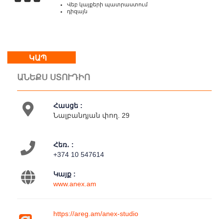
19:00
Վեբ կայքերի պատրաստում
Կրկ
դիզայն
:
հանգստյան
օր
ԿԱՊ
Մեր
ԱՆԵՔՍ ՍՏՈՒԴԻՈ
մասին
Կապ
Հասցե :
Գործունեություն
Նալբանդյան փող. 29
Քարտեզ
Հեռ․ :
+374 10 547614
Կայք :
www.anex.am
https://areg.am/anex-studio