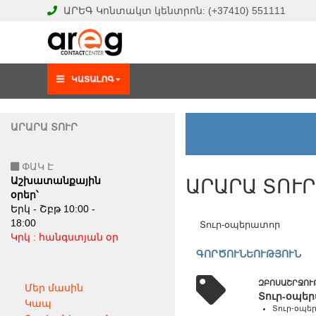
ԱՐԵԳ
Կոնտակտ կենտրոն:
(+37410)
551111
ԱՐԱՐԱ ՏՈՒՐ
ՓԱԿ Է
Աշխատանքային
ԱՐԱՐԱ ՏՈՒՐ
օրեր՝
Երկ - Շբթ 10:00 -
18:00
Տուր-օպերատոր
Կրկ : հանգստյան օր
ԳՈՐԾՈՒՆԵՈՒԹՅՈՒՆ
ԶԲՈՍԱՇՐՋՈՒ
Մեր մասին
Տուր-օպե
Կապ
Տուր-օպե