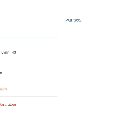
ՔԱՐՏԵԶ
 փող․ 43
38
.com
/araratour