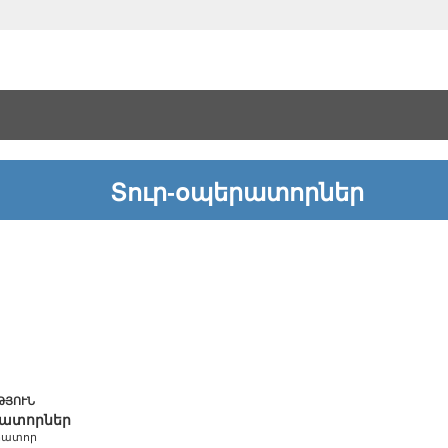
Տուր-օպերատորներ
ԹՅՈՒՆ
րատորներ
րատոր