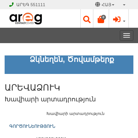
ԱՐԵԳ
551111
ՀԱՅ
0
Toggl
navig
ԱՐԵՎԱՁՈՒԿ
Ձկնեղեն, Ծովամթերք
Խավիարի
արտադրություն
ԱՐԵՎԱՁՈՒԿ
ԲԱՑ
Է
Խավիարի արտադրություն
Աշխատանքային
օրեր՝
Երկ
Խավիարի արտադրություն
-
Շբթ
ԳՈՐԾՈՒՆԵՈՒԹՅՈՒՆ
10:00
-