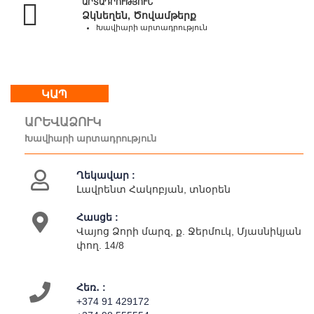
ԱՐՏԱԴՐՈՒԹՅՈՒՆ
18:00
Ձկնեղեն, Ծովամթերք
Կրկ
Խավիարի արտադրություն
:
հանգստյան
օր
ԿԱՊ
Մեր
ԱՐԵՎԱՁՈՒԿ
մասին
Խավիարի արտադրություն
Կապ
Գործունեություն
Ղեկավար :
Լավրենտ Հակոբյան, տնօրեն
Հասցե :
Վայոց Ձորի մարզ, ք. Ջերմուկ, Մյասնիկյան
փող. 14/8
Հեռ․ :
+374 91 429172