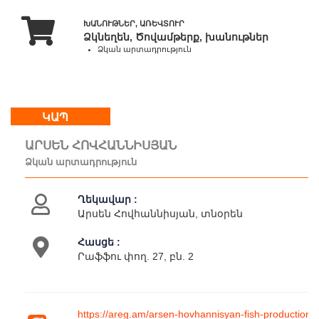
-
18:00
ԽԱՆՈՒԹՆԵՐ, ԱՌԵՎՏՈՒՐ
Ձկնեղեն, Ծովամթերք, խանութներ
Կրկ
Ձկան արտադրություն
:
հանգստյան
օր
ԿԱՊ
Մեր
ԱՐՍԵՆ ՀՈՎՀԱՆՆԻՍՅԱՆ
մասին
Ձկան արտադրություն
Կապ
Գործունեություն
Ղեկավար :
Արսեն Հովհաննիսյան, տնօրեն
Հասցե :
Րաֆֆու փող. 27, բն. 2
https://areg.am/arsen-hovhannisyan-fish-production