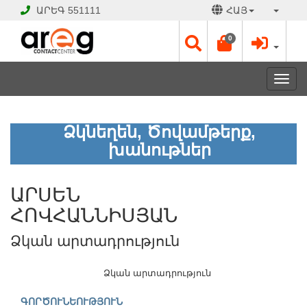
ԱՐԵԳ
551111
ՀԱՅ
0
Toggl
navig
ԱՐՍԵՆ
Ձկնեղեն, Ծովամթերք,
ՀՈՎՀԱՆՆԻՍՅԱՆ
խանութներ
Ձկան
արտադրություն
ԱՐՍԵՆ
ՓԱԿ
ՀՈՎՀԱՆՆԻՍՅԱՆ
Է
Աշխատանքային
Ձկան արտադրություն
օրեր՝
Երկ
Ձկան արտադրություն
-
Շբթ
ԳՈՐԾՈՒՆԵՈՒԹՅՈՒՆ
09:00