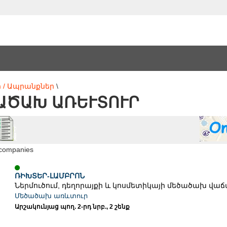
 / Ապրանքներ
\
ԾԱԽ ԱՌԵՒՏՈՒՐ
 companies
ՌԻԽՏԵՐ-ԼԱՄԲՐՈՆ
Ներմուծում, դեղորայքի և կոսմետիկայի մեծածախ վաճա
Մեծածախ առևտուր
Արշակունյաց պող. 2-րդ նրբ., 2 շենք