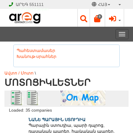
ԱՐԵԳ
551111
ՀԱՅ
© 2026 Hayk Papyan
0
Togg
navi
Պահեստամասեր
Խանութ-սրահներ
Ավտո / Մոտո
\
ՄՈՏՈՑԻԿԼԵՏՆԵՐ
Loaded: 35 companies
ՆԱՆԵ ՊԱՐԱՅԻՆ ՍՏՈՒԴԻԱ
Պարային ստուդիա, պարի դպրոց,
դասական պարեր, հայկական պարեր,