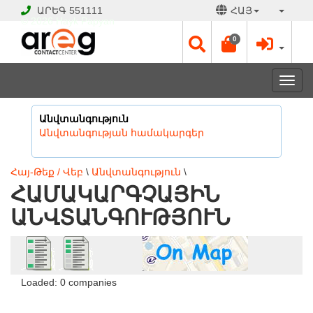
ԱՐԵԳ
551111
ՀԱՅ
© 2026 Hayk Papyan
0
Togg
navi
Անվտանգություն
Անվտանգության համակարգեր
Հայ-Թեք / Վեբ
\
Անվտանգություն
\
ՀԱՄԱԿԱՐԳՉԱՅԻՆ
ԱՆՎՏԱՆԳՈՒԹՅՈՒՆ
Loaded: 0 companies