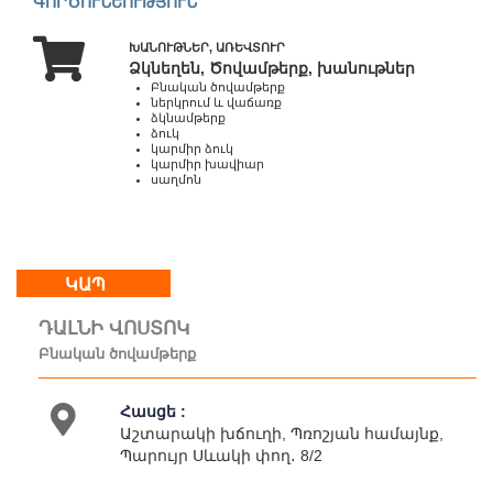
ԳՈՐԾՈՒՆԵՈՒԹՅՈՒՆ
22:00
ԽԱՆՈՒԹՆԵՐ, ԱՌԵՎՏՈՒՐ
Ձկնեղեն, Ծովամթերք, խանութներ
Բնական ծովամթերք
Մեր
ներկրում և վաճառք
մասին
ձկնամթերք
ձուկ
Կապ
կարմիր ձուկ
Գործունեություն
կարմիր խավիար
սաղմոն
ԿԱՊ
ԴԱԼՆԻ ՎՈՍՏՈԿ
Բնական ծովամթերք
Հասցե :
Աշտարակի խճուղի, Պռոշյան համայնք,
Պարույր Սևակի փող․ 8/2