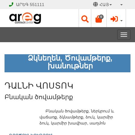
ԱՐԵԳ
551111
ՀԱՅ
0
Toggl
navig
ԴԱԼՆԻ
Ձկնեղեն, Ծովամթերք,
ՎՈՍՏՈԿ
խանութներ
Բնական
ծովամթերք
ԴԱԼՆԻ ՎՈՍՏՈԿ
ՓԱԿ
Բնական ծովամթերք
Է
Աշխատանքային
օրեր՝
Բնական ծովամթերք, ներկրում և
Ամեն
վաճառք, ձկնամթերք, ձուկ, կարմիր
օր
ձուկ, կարմիր խավիար, սաղմոն
09:00
-