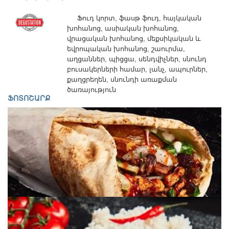
օրեր՝
Ամեն
Ֆուդ կորտ, ֆասթ ֆուդ, հայկական
օր
խոհանոց, ասիական խոհանոց,
09:00
վրացական խոհանոց, մեքսիկական և
-
եվրոպական խոհանոց, շաուրմա,
23:00
աղցաններ, պիցցա, սենդվիչներ, սնունդ
բուսակերների համար, լանչ, ապուրներ,
քաղցրեղեն, սնունդի առաքման
Մեր
ծառայություն
ՖՈՏՈՇԱՐՔ
մասին
Կապ
Ֆոտոշարք
Գործունեություն
Քարտեզ