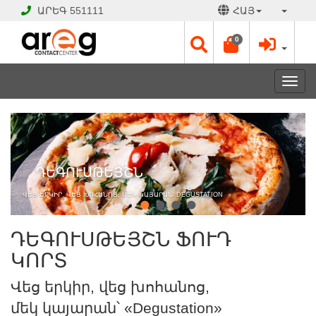
ԱՐԵԳ
551111
ՀԱՅ
0
Toggl
navig
ԴԵԳՈՒՍԹԵՅՇՆ
ՖՈՒԴ
ԿՈՐՏ
Վեց
ԴԵԳՈՒՍԹԵՅՇՆ
երկիր,
վեց
խոհանոց,
ՎԵՑ ԵՐԿԻՐ, ՎԵՑ ԽՈՀԱՆՈՑ, ՄԵԿ ԿԱՅԱՐԱՆ՝ DEGUSTATION
մեկ
կայարան՝
«Degustation»
ԴԵԳՈՒՍԹԵՅՇՆ ՖՈՒԴ
ԿՈՐՏ
ԲԱՑ
Վեց երկիր, վեց խոհանոց,
Է
Աշխատանքային
մեկ կայարան՝ «Degustation»