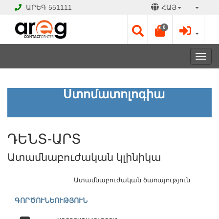
ԱՐԵԳ
551111
ՀԱՅ
0
Toggl
navig
ԴԵՆՏ-
Ստոմատոլոգիա
ԱՐՏ
Ատամնաբուժական
կլինիկա
ԴԵՆՏ-ԱՐՏ
ՓԱԿ
Ատամնաբուժական կլինիկա
Է
Աշխատանքային
օրեր՝
Ատամնաբուժական ծառայություն
Երկ
-
ԳՈՐԾՈՒՆԵՈՒԹՅՈՒՆ
Շբթ
10:00