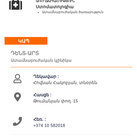
ԱՌՈՂՋԱՊԱՀՈՒԹՅՈՒՆ
-
Ստոմատոլոգիա
18:00
Ատամնաբուժական ծառայություն
Կրկ
:
հանգստյան
օր
ԿԱՊ
ԴԵՆՏ-ԱՐՏ
Մեր
Ատամնաբուժական կլինիկա
մասին
Կապ
Ղեկավար :
Գործունեություն
Հովնան Հակոբյան, տնօրեն
Հասցե :
Թումանյան փող. 15
Հեռ․ :
+374 10 582018