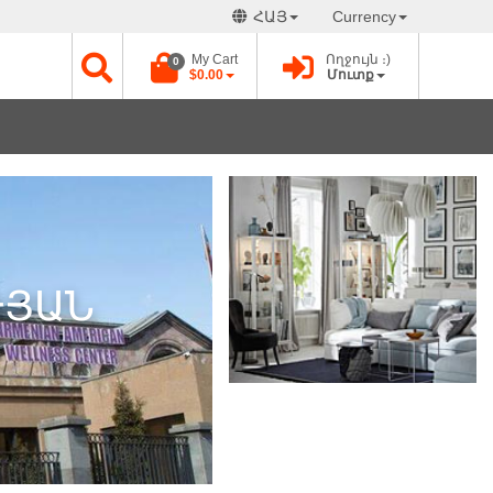
ՀԱՅ
Currency
My Cart
Ողջույն ։)
0
$0.00
Մուտք
ԹՅԱՆ