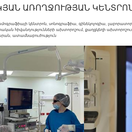
ԿՅԱՆ ԱՌՈՂՋՈՒԹՅԱՆ ԿԵՆՏՐՈ
մոգրաֆիայի կենտրոն, սոնոգրաֆիա, գինեկոլոգիա, լաբորատոր
իական հիվանդությունների ախտորոշում, քաղցկեղի ախտորոշում
րան, ատամնաբուժություն