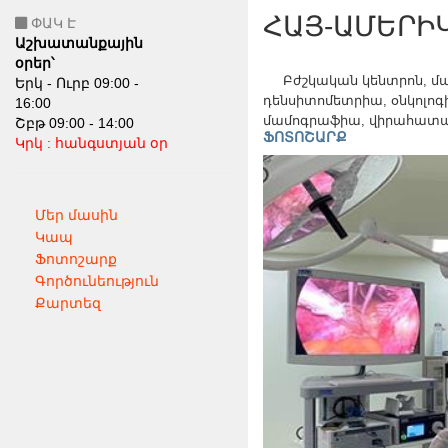
ՀԱՅ-ԱՄԵՐԻ
ՓԱԿ Է
Աշխատանքային
օրեր՝
Բժշկական կենտրոն, մա
Երկ - Ուրբ 09:00 -
դենսիտոմետրիա, օնկոլոգ
16:00
մամոգրաֆիա, վիրահատա
Շբթ 09:00 - 14:00
ՖՈՏՈՇԱՐՔ
Կրկ : հանգստյան օր
Մեր մասին
Կապ
Ֆոտոշարք
Գործունեություն
Քարտեզ