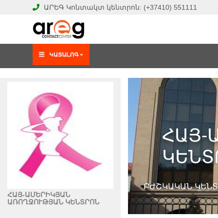
ԱՐԵԳ
Կոնտակտ կենտրոն:
(+37410)
551111
ՀԱՅ-
ԿԵՆՏ
ԲԺՇԿԱԿԱՆ ԿԵՆ
ՀԱՅ-ԱՄԵՐԻԿՅԱՆ
ԱՌՈՂՋՈՒԹՅԱՆ ԿԵՆՏՐՈՆ