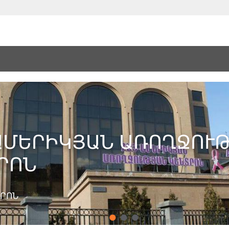
ԱՄԵՐԻԿՅԱՆ ԱՌՈՂՋՈՒ
ՐՈՆ
ՏՐՈՆ