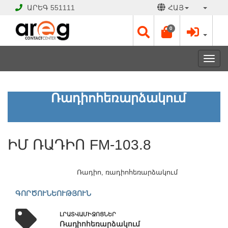
ԱՐԵԳ
551111
ՀԱՅ
0
Toggl
navig
ԻՄ
Ռադիոհեռարձակում
ՌԱԴԻՈ
FM-
103.8
ԻՄ ՌԱԴԻՈ FM-103.8
ԲԱՑ
Է
Ռադիո, ռադիոհեռարձակում
Աշխատանքային
օրեր՝
ԳՈՐԾՈՒՆԵՈՒԹՅՈՒՆ
Ամեն
օր
շուրջօրյա
ԼՐԱՏՎԱՄԻՋՈՑՆԵՐ
Ռադիոհեռարձակում