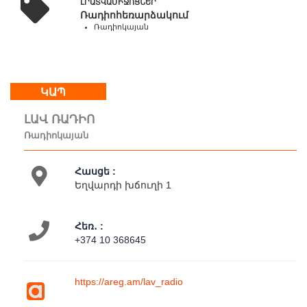
ԼՐԱՏՎԱՄԻՋՈՑՆԵՐ
Ռադիոհեռարձակում
Մեր
Ռադիոկայան
մասին
Կապ
Գործունեություն
ԿԱՊ
ԼԱՎ ՌԱԴԻՈ
Ռադիոկայան
Հասցե :
Եղվարդի խճուղի 1
Հեռ․ :
+374 10 368645
https://areg.am/lav_radio