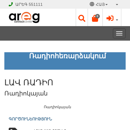
ԱՐԵԳ
551111
ՀԱՅ
0
Toggl
navig
ԼԱՎ
Ռադիոհեռարձակում
ՌԱԴԻՈ
Ռադիոկայան
ԼԱՎ ՌԱԴԻՈ
ԲԱՑ
Է
Ռադիոկայան
Աշխատանքային
օրեր՝
Ամեն
Ռադիոկայան
օր
շուրջօրյա
ԳՈՐԾՈՒՆԵՈՒԹՅՈՒՆ