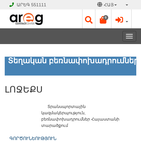
ԱՐԵԳ
551111
ՀԱՅ
0
Toggl
navig
ԼՈՋԵՔՍ
Տեղական բեռնափոխադրումներ
ՓԱԿ
Է
ԼՈՋԵՔՍ
Աշխատանքային
օրեր՝
Երկ
Տրանսպորտային
-
կազմակերպություն,
Շբթ
բեռնափոխադրումներ Հայաստանի
10:00
տարածքում
-
18:00
ԳՈՐԾՈՒՆԵՈՒԹՅՈՒՆ