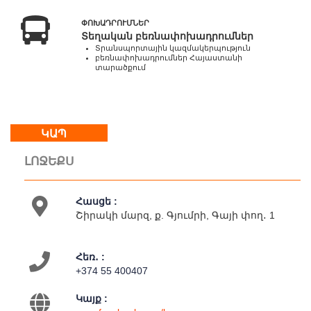
Կրկ
:
ՓՈԽԱԴՐՈՒՄՆԵՐ
հանգստյան
Տեղական բեռնափոխադրումներ
օր
Տրանսպորտային կազմակերպություն
բեռնափոխադրումներ Հայաստանի
տարածքում
Մեր
մասին
Կապ
ԿԱՊ
Գործունեություն
Քարտեզ
ԼՈՋԵՔՍ
Հասցե :
Շիրակի մարզ, ք. Գյումրի, Գայի փող․ 1
Հեռ․ :
+374 55 400407
Կայք :