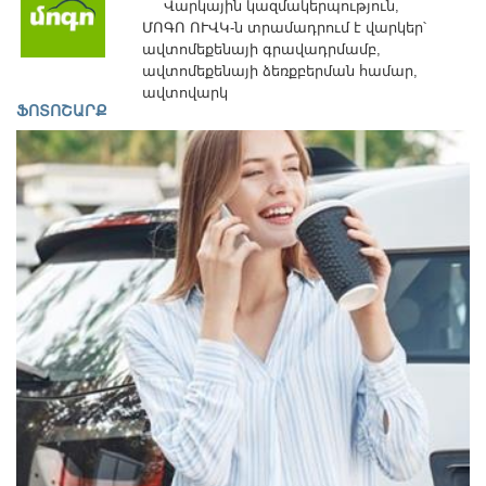
Վարկային կազմակերպություն,
-
ՄՈԳՈ ՈՒՎԿ-ն տրամադրում է վարկեր՝
18:00
ավտոմեքենայի գրավադրմամբ,
Կրկ
ավտոմեքենայի ձեռքբերման համար,
:
ավտովարկ
հանգստյան
ՖՈՏՈՇԱՐՔ
օր
Մեր
մասին
Կապ
Ֆոտոշարք
Գործունեություն
Քարտեզ