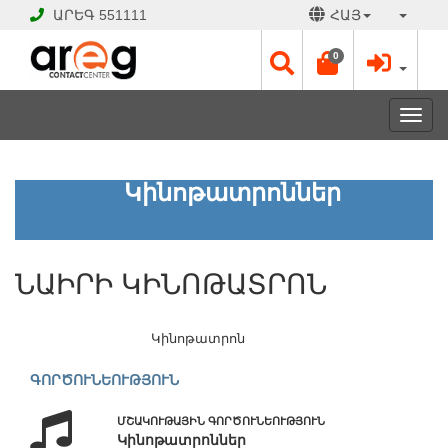
ԱՐԵԳ
551111
ՀԱՅ
0
Toggl
navig
ՆԱԻՐԻ
Կինոթատրոններ
ԿԻՆՈԹԱՏՐՈՆ
ՓԱԿ
ՆԱԻՐԻ ԿԻՆՈԹԱՏՐՈՆ
Է
Աշխատանքային
օրեր՝
Կինոթատրոն
Ամեն
օր
ԳՈՐԾՈՒՆԵՈՒԹՅՈՒՆ
11:30
-
ՄՇԱԿՈՒԹԱՅԻՆ ԳՈՐԾՈՒՆԵՈՒԹՅՈՒՆ
21:00
Կինոթատրոններ