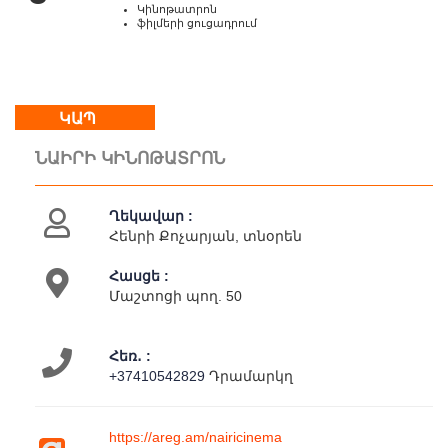
Կինոթատրոն
ֆիլմերի ցուցադրում
Մեր
մասին
Կապ
ԿԱՊ
Գործունեություն
Քարտեզ
ՆԱԻՐԻ ԿԻՆՈԹԱՏՐՈՆ
Ղեկավար :
Հենրի Քոչարյան, տնօրեն
Հասցե :
Մաշտոցի պող. 50
Հեռ․ :
+37410542829
Դրամարկղ
https://areg.am/nairicinema