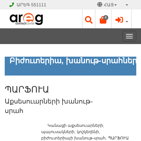
ԱՐԵԳ
551111
ՀԱՅ
0
Toggl
navig
ՊԱՐՖՈՒԱ
Բիժուտերիա, խանութ-սրահներ
Աքսեսուարների
խանութ-
սրահ
ՊԱՐՖՈՒԱ
ԲԱՑ
Աքսեսուարների խանութ-
Է
Աշխատանքային
սրահ
օրեր՝
Ամեն
Կանացի աքսեսուարների,
օր
պայուսակների, կոշկեղենի,
11:00
բիժուտերիայի խանութ-սրահ, ՊԱՐՖՈՒԱ
-