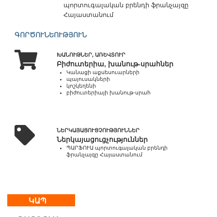
պորտուգալական բրենդի ֆրանչայզը
21:00
Հայաստանում
ԳՈՐԾՈՒՆԵՈՒԹՅՈՒՆ
Մեր
մասին
ԽԱՆՈՒԹՆԵՐ, ԱՌԵՎՏՈՒՐ
Կապ
Բիժուտերիա, խանութ-սրահներ
Գործունեություն
Կանացի աքսեսուարների
պայուսակների
կոշկեղենի
բիժուտերիայի խանութ-սրահ
ՆԵՐԿԱՅԱՑՈՒՑՉՈՒԹՅՈՒՆՆԵՐ
Ներկայացուցչություններ
ՊԱՐՖՈՒԱ պորտուգալական բրենդի
ֆրանչայզը Հայաստանում
ԿԱՊ