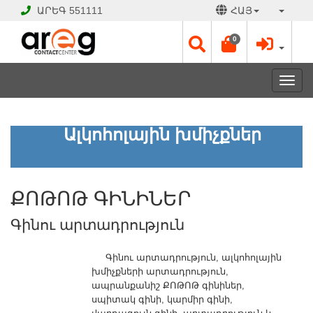
ԱՐԵԳ
551111
ՀԱՅ
0
Toggl
navig
ՔՈԹՈԹ
Ալկոհոլային խմիչքներ
ԳԻՆԻՆԵՐ
Գինու
արտադրություն
ՔՈԹՈԹ ԳԻՆԻՆԵՐ
ԲԱՑ
Գինու արտադրություն
Է
Աշխատանքային
օրեր՝
Գինու արտադրություն, ալկոհոլային
Ամեն
խմիչքների արտադրություն,
օր
ապրանքանիշ ՔՈԹՈԹ գինիներ,
շուրջօրյա
սպիտակ գինի, կարմիր գինի,