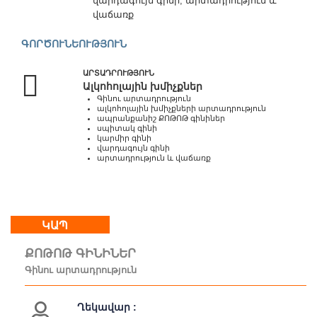
վարդագույն գինի, արտադրություն և
վաճառք
Մեր
ԳՈՐԾՈՒՆԵՈՒԹՅՈՒՆ
մասին
Կապ
ԱՐՏԱԴՐՈՒԹՅՈՒՆ
Գործունեություն
Ալկոհոլային խմիչքներ
Քարտեզ
Գինու արտադրություն
ալկոհոլային խմիչքների արտադրություն
ապրանքանիշ ՔՈԹՈԹ գինիներ
սպիտակ գինի
կարմիր գինի
վարդագույն գինի
արտադրություն և վաճառք
ԿԱՊ
ՔՈԹՈԹ ԳԻՆԻՆԵՐ
Գինու արտադրություն
Ղեկավար :