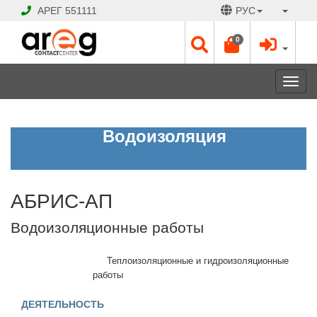
АРЕГ
551111
РУС
0
Toggl
navig
АБРИС-
Водоизоляция
АП
Водоизоляционные
работы
АБРИС-АП
ЗАКРЫТО
Водоизоляционные работы
Рабочие
дни:
Пн
Теплоизоляционные и гидроизоляционные
-
работы
Сб
10:00
ДЕЯТЕЛЬНОСТЬ
-