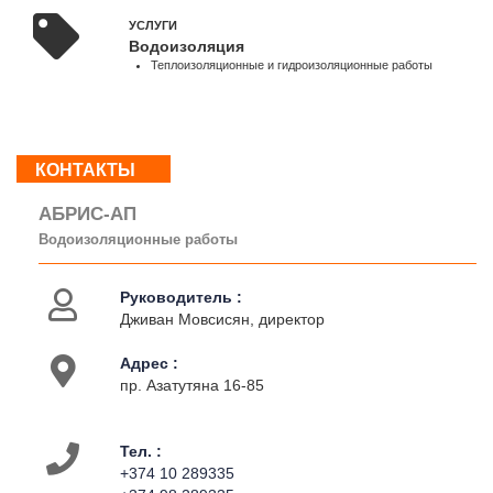
18:00
УСЛУГИ
Вс
Водоизоляция
:
Теплоизоляционные и гидроизоляционные работы
Выходной
О
КОНТАКТЫ
нас
Контакты
АБРИС-АП
Деятельность
Водоизоляционные работы
Руководитель :
Дживан Мовсисян, директор
Адрес :
пр. Азатутяна 16-85
Тел. :
+374 10 289335