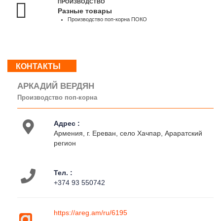
ПРОИЗВОДСТВО
-
Разные товары
18:00
Производство поп-корна ПОКО
Вс
:
Выходной
КОНТАКТЫ
О
АРКАДИЙ ВЕРДЯН
нас
Производство поп-корна
Контакты
Деятельность
Адрес :
Армения, г. Ереван, село Хачпар, Араратский
регион
Тел. :
+374 93 550742
https://areg.am/ru/6195