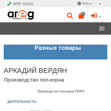
АРЕГ
551111
РУС
0
Toggl
navig
АРКАДИЙ
Разные товары
ВЕРДЯН
Производство
поп-
корна
АРКАДИЙ ВЕРДЯН
ЗАКРЫТО
Производство поп-корна
Рабочие
дни:
Производство поп-корна ПОКО
Пн
-
ДЕЯТЕЛЬНОСТЬ
Сб
09:00