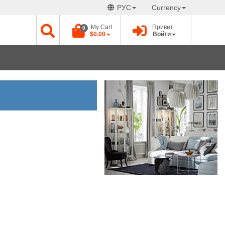
РУС
Currency
My Cart
Привет
0
$0.00
Войти