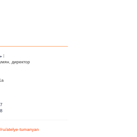
 :
умян, директор
1а
57
28
m/ru/atelye-tumanyan