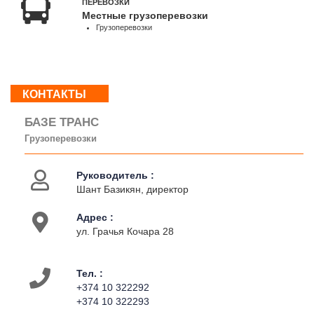
ПЕРЕВОЗКИ
Сб,
Местные грузоперевозки
Вс
Грузоперевозки
:
Выходной
КОНТАКТЫ
О
нас
БАЗЕ ТРАНС
Контакты
Грузоперевозки
Деятельность
Руководитель :
Шант Базикян, директор
Адрес :
ул. Грачья Кочара 28
Тел. :
+374 10 322292
+374 10 322293