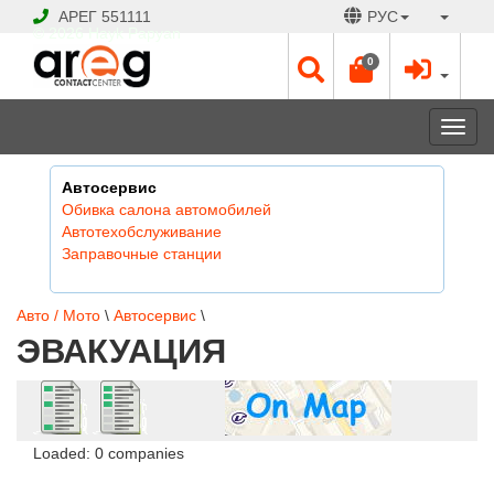
АРЕГ
551111
РУС
© 2026 Hayk Papyan
0
Togg
navi
Автосервис
Обивка салона автомобилей
Автотехобслуживание
Заправочные станции
Авто / Мото
\
Автосервис
\
ЭВАКУАЦИЯ
Loaded: 0 companies