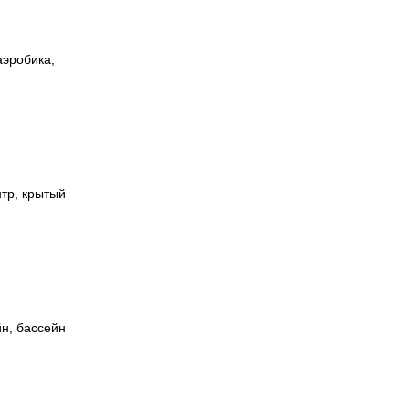
аэробика,
тр, крытый
н, бассейн