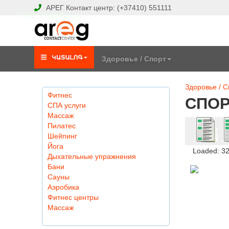
АРЕГ
Контакт центр:
(+37410)
551111
© 2026 Hayk Papyan
Здоровье / Спорт
Здоровье / С
Фитнес
СПО
СПА услуги
Массаж
Пилатес
Шейпинг
Йога
Loaded: 3
Дыхательные упражнения
Бани
Сауны
Аэробика
Фитнес центры
Массаж