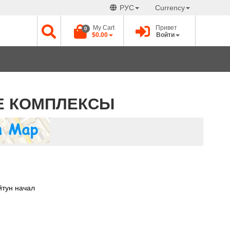
РУС
Currency
My Cart
Привет
0
$0.00
Войти
Е КОМПЛЕКСЫ
йтун начал