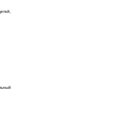
етей,
льный