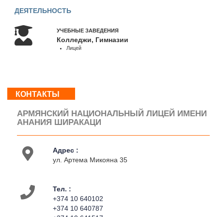
09:00
ДЕЯТЕЛЬНОСТЬ
-
17:00
Вс
УЧЕБНЫЕ ЗАВЕДЕНИЯ
Колледжи, Гимназии
:
Лицей
Выходной
О
КОНТАКТЫ
нас
Контакты
АРМЯНСКИЙ НАЦИОНАЛЬНЫЙ ЛИЦЕЙ ИМЕНИ
Деятельность
АНАНИЯ ШИРАКАЦИ
На
карте
Адрес :
ул. Артема Микояна 35
Тел. :
+374 10 640102
+374 10 640787