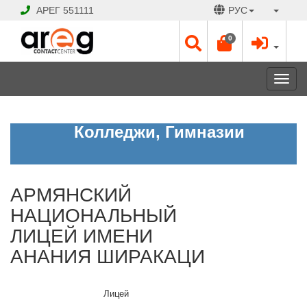
АРЕГ
551111
РУС
0
Toggl
navig
АРМЯНСКИЙ
Колледжи, Гимназии
НАЦИОНАЛЬНЫЙ
ЛИЦЕЙ
ИМЕНИ
АНАНИЯ
ШИРАКАЦИ
АРМЯНСКИЙ
НАЦИОНАЛЬНЫЙ
ЗАКРЫТО
ЛИЦЕЙ ИМЕНИ
Рабочие
АНАНИЯ ШИРАКАЦИ
дни:
Пн
-
Лицей
Сб