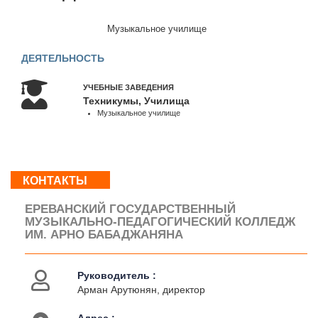
Пт
08:30
Музыкальное училище
-
17:00
ДЕЯТЕЛЬНОСТЬ
Сб,
Вс
УЧЕБНЫЕ ЗАВЕДЕНИЯ
:
Техникумы, Училища
Выходной
Музыкальное училище
О
нас
КОНТАКТЫ
Контакты
Деятельность
ЕРЕВАНСКИЙ ГОСУДАРСТВЕННЫЙ
МУЗЫКАЛЬНО-ПЕДАГОГИЧЕСКИЙ КОЛЛЕДЖ
ИМ. АРНО БАБАДЖАНЯНА
Руководитель :
Арман Арутюнян, директор