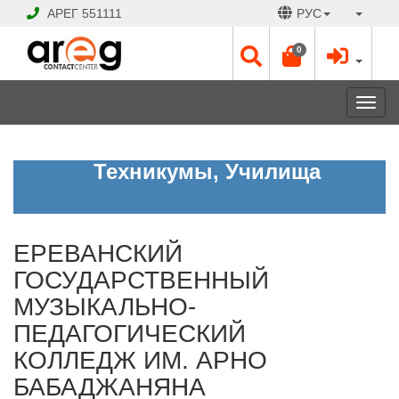
АРЕГ
551111
РУС
0
Toggl
navig
ЕРЕВАНСКИЙ
Техникумы, Училища
ГОСУДАРСТВЕННЫЙ
МУЗЫКАЛЬНО-
ПЕДАГОГИЧЕСКИЙ
КОЛЛЕДЖ
ИМ.
АРНО
ЕРЕВАНСКИЙ
БАБАДЖАНЯНА
ГОСУДАРСТВЕННЫЙ
МУЗЫКАЛЬНО-
Открыто
ПЕДАГОГИЧЕСКИЙ
Рабочие
КОЛЛЕДЖ ИМ. АРНО
дни:
Пн
БАБАДЖАНЯНА
-