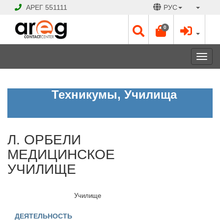
АРЕГ
551111
РУС
0
Toggl
navig
Л.
Техникумы, Училища
ОРБЕЛИ
МЕДИЦИНСКОЕ
УЧИЛИЩЕ
Л. ОРБЕЛИ
Открыто
МЕДИЦИНСКОЕ
Рабочие
УЧИЛИЩЕ
дни:
Пн
-
Училище
Сб
09:00
ДЕЯТЕЛЬНОСТЬ
-