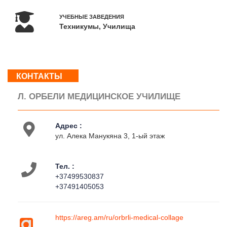
18:00
Вс
УЧЕБНЫЕ ЗАВЕДЕНИЯ
Техникумы, Училища
:
Выходной
О
КОНТАКТЫ
нас
Контакты
Л. ОРБЕЛИ МЕДИЦИНСКОЕ УЧИЛИЩЕ
Деятельность
На
Адрес :
карте
ул. Алека Манукяна 3, 1-ый этаж
Тел. :
+37499530837
+37491405053
https://areg.am/ru/orbrli-medical-collage