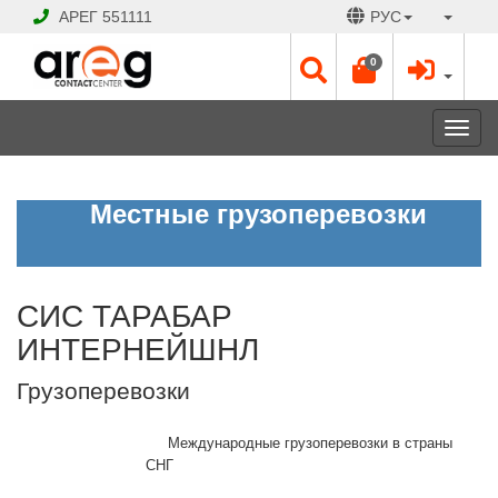
АРЕГ
551111
РУС
0
Toggl
navig
СИС
Местные грузоперевозки
ТАРАБАР
ИНТЕРНЕЙШНЛ
Грузоперевозки
СИС ТАРАБАР
ЗАКРЫТО
ИНТЕРНЕЙШНЛ
Рабочие
дни:
Грузоперевозки
Пн
-
Международные грузоперевозки в страны
Пт
СНГ
10:00
-