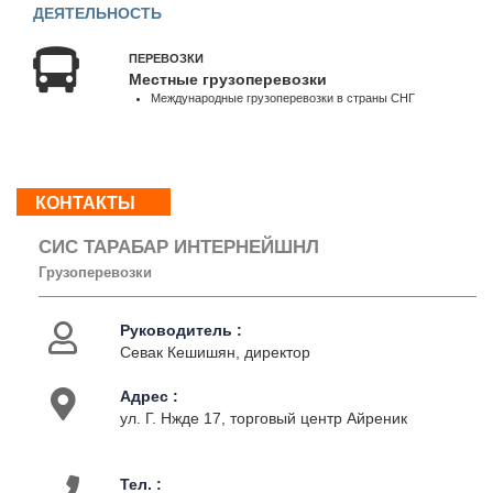
ДЕЯТЕЛЬНОСТЬ
18:00
Сб,
Вс
ПЕРЕВОЗКИ
Местные грузоперевозки
:
Международные грузоперевозки в страны СНГ
Выходной
О
КОНТАКТЫ
нас
Контакты
СИС ТАРАБАР ИНТЕРНЕЙШНЛ
Деятельность
Грузоперевозки
Руководитель :
Севак Кешишян, директор
Адрес :
ул. Г. Нжде 17, торговый центр Айреник
Тел. :