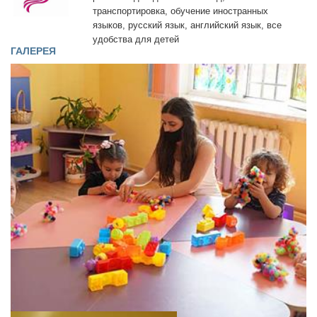
17:15
транспортировка, обучение иностранных
Сб,
языков, русский язык, английский язык, все
Вс
удобства для детей
ГАЛЕРЕЯ
:
Выходной
О
нас
Контакты
Галерея
Деятельность
На
карте