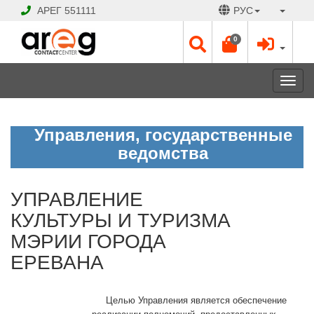
АРЕГ
551111
РУС
0
Toggl
navig
УПРАВЛЕНИЕ
Управления, государственные
КУЛЬТУРЫ
И
ведомства
ТУРИЗМА
МЭРИИ
ГОРОДА
ЕРЕВАНА
УПРАВЛЕНИЕ
КУЛЬТУРЫ И ТУРИЗМА
МЭРИИ ГОРОДА
Открыто
Рабочие
ЕРЕВАНА
дни:
Пн
-
Целью Управления является обеспечение
Пт