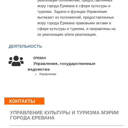
реализации полномочий, предоставленных
09:00
мэру города Еревана в сфере культуры и
-
туризма. Задачи и функции Управления
18:00
вытекают из полномочий, предоставленных
Сб,
мэру города Еревана правовыми актами в
Вс
сфере культуры и туризма, и направлены на
:
их реализацию и/или реализацию.
Выходной
ДЕЯТЕЛЬНОСТЬ
ЕРЕВАН
О
Управления, государственные
нас
ведомства
Контакты
Управление
Деятельность
На
карте
КОНТАКТЫ
УПРАВЛЕНИЕ КУЛЬТУРЫ И ТУРИЗМА МЭРИИ
ГОРОДА ЕРЕВАНА