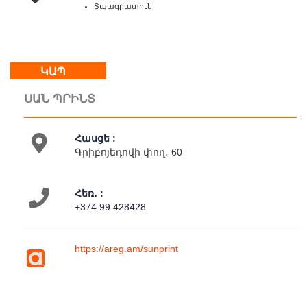
17:00
Տպագրատուն
Կրկ
:
հանգստյան
օր
ԿԱՊ
ՍԱՆ ՊՐԻՆՏ
Մեր
մասին
Կապ
Հասցե :
Գործունեություն
Գրիբոյեդովի փող․ 60
Հեռ․ :
+374 99 428428
https://areg.am/sunprint