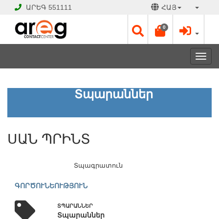
ԱՐԵԳ
551111
ՀԱՅ
0
Toggl
navig
ՍԱՆ
Տպարաններ
ՊՐԻՆՏ
ՓԱԿ
ՍԱՆ ՊՐԻՆՏ
Է
Աշխատանքային
օրեր՝
Տպագրատուն
Երկ
-
ԳՈՐԾՈՒՆԵՈՒԹՅՈՒՆ
Շբթ
09:00
ՏՊԱՐԱՆՆԵՐ
-
Տպարաններ