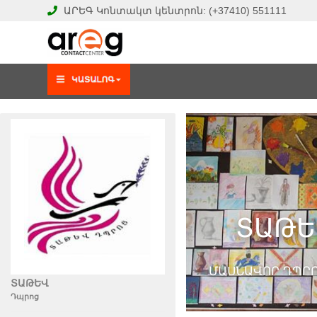
ԱՐԵԳ
Կոնտակտ կենտրոն:
(+37410)
551111
ՏԱԹԵ
ՄԱՍՆԱՎՈՐ ԴՊՐ
ՏԱԹԵՎ
Դպրոց