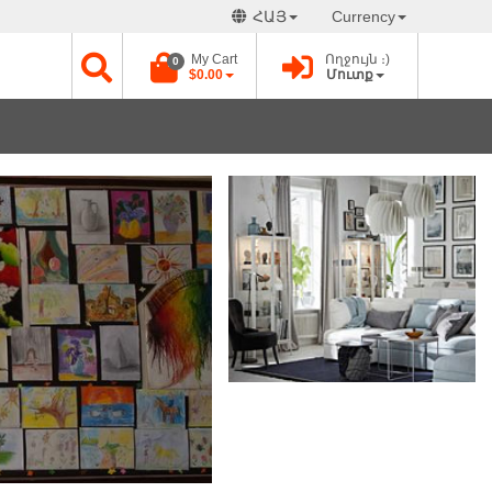
ՀԱՅ
Currency
My Cart
Ողջույն ։)
0
$0.00
Մուտք