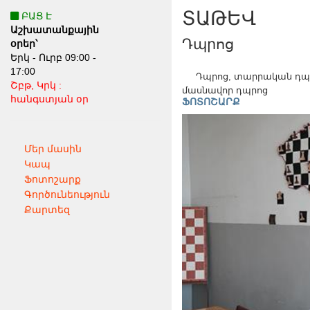
ՏԱԹԵՎ
ԲԱՑ Է
Աշխատանքային
Դպրոց
օրեր՝
Երկ - Ուրբ 09:00 -
17:00
Դպրոց, տարրական դպր
Շբթ, Կրկ :
մասնավոր դպրոց
հանգստյան օր
ՖՈՏՈՇԱՐՔ
Մեր մասին
Կապ
Ֆոտոշարք
Գործունեություն
Քարտեզ