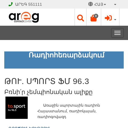
ԱՐԵԳ
551111
ՀԱՅ
0
Toggl
navig
ԹՈՒ․
Ռադիոհեռարձակում
ՍՊՈՐՏ
ՖՄ
96․
3
Բռնի՛ր
չեմպիոնական
ԹՈՒ․ ՍՊՈՐՏ ՖՄ 96․3
ալիքը
Բռնի՛ր չեմպիոնական ալիքը
ԲԱՑ
Առաջին սպորտային ռադիոն
Է
Հայաստանում, ռադիոկայան,
Աշխատանքային
ռադիոգովազդ
օրեր՝
Ամեն