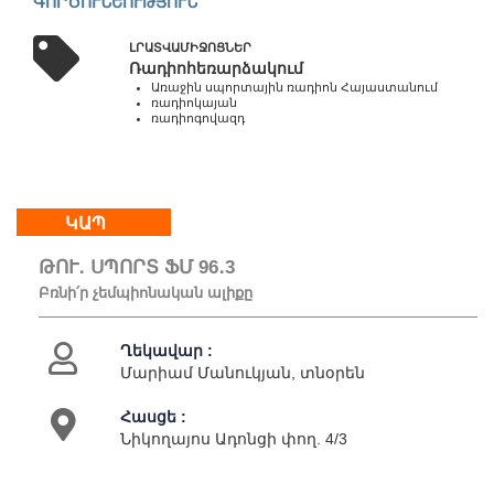
ԳՈՐԾՈՒՆԵՈՒԹՅՈՒՆ
օր
շուրջօրյա
ԼՐԱՏՎԱՄԻՋՈՑՆԵՐ
Ռադիոհեռարձակում
Առաջին սպորտային ռադիոն Հայաստանում
ռադիոկայան
Մեր
ռադիոգովազդ
մասին
Կապ
Գործունեություն
Քարտեզ
ԿԱՊ
ԹՈՒ․ ՍՊՈՐՏ ՖՄ 96․3
Բռնի՛ր չեմպիոնական ալիքը
Ղեկավար :
Մարիամ Մանուկյան, տնօրեն
Հասցե :
Նիկողայոս Ադոնցի փող. 4/3