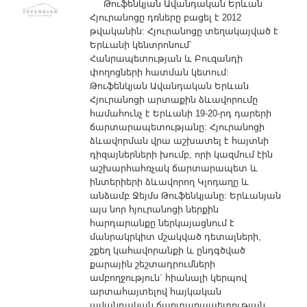
Թուֆենկյան Ավանդական Երևան
Հյուրանոցը դռները բացել է 2012
Մեր
թվականին: Հյուրանոցը տեղակայված է
մասին
Երևանի կենտրոնում`
Հանրապետության և Բուզանդի
Կապ
փողոցների հատման կետում:
Ֆոտոշարք
Թուֆենկյան Ավանդական Երևան
Գործունեություն
Հյուրանոցի արտաքին ձևավորումը
Քարտեզ
համահունչ է Երևանի 19-20-րդ դարերի
ճարտարապետությանը: Հյուրանոցի
ձևավորման վրա աշխատել է հայտնի
դիզայներների խումբ, որի կազմում էին
աշխարհահռչակ ճարտարապետ և
ինտերիերի ձևավորող Կլոդաղը և
անձամբ Ջեյմս Թուֆենկյանը: Երևանյան
այս նոր հյուրանոցի ներքին
հարդարանքը ներկայացնում է
մանրակրկիտ մշակված դետալների,
շքեղ կահավորանքի և ընդգծված
քարային շեշտադրումների
ամբողջություն` հիանալի կերպով
արտահայտելով հայկական
ավանդական ճարտարապետության