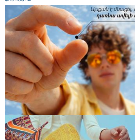
Մեր
մասին
Կապ
Ֆոտոշարք
Գործունեություն
Քարտեզ