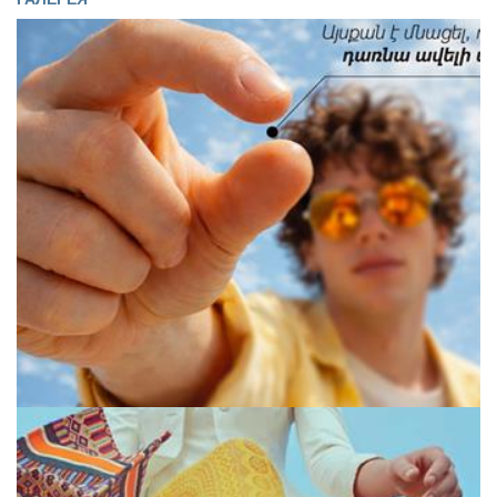
О
нас
Контакты
Галерея
Деятельность
На
карте