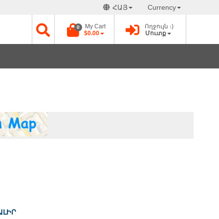
ՀԱՅ
Currency
My Cart
Ողջույն ։)
0
$0.00
Մուտք
ԱԼԻՐ