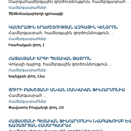
Մարզահամերգային գործունեություն, համերգասրահ ...
Համերգասրահներ
Ծիծեռնակաբերդի զբոսայգի
ԿԱՄԵՐԱՅԻՆ ԵՐԱԺՇՏՈՒԹՅԱՆ ԱԶԳԱՅԻՆ ԿԵՆՏՐՈՆ
Համերգասրահ, համերգային գործունեություն ...
Համերգասրահներ
Իսահակյան փող. 1
ՀԱՅԱՍՏԱՆԻ ԵՐԳԻ ՊԵՏԱԿԱՆ ԹԱՏՐՈՆ
Վոկալի դպրոց, համերգային գործունեություն ...
Համերգասրահներ
Խանջյան փող. 13ա
ՅՈՒՐԻ ԲԱԽՇՅԱՆԻ ԱՆՎԱՆ ՄԱՆԿԱԿԱՆ ՖԻԼՀԱՐՄՈՆԻԱ
Համերգասրահ ...
Համերգասրահներ
Փավստոս Բուզանդի փող. 1/3
ՀԱՅԱՍՏԱՆԻ ՊԵՏԱԿԱՆ ՖԻԼՀԱՐՄՈՆԻԿ ՆՎԱԳԱԽՈՒՄԲ ԵՎ
ԽԱՉԱՏՐՅԱՆ ՀԱՄԵՐԳԱՍՐԱՀ