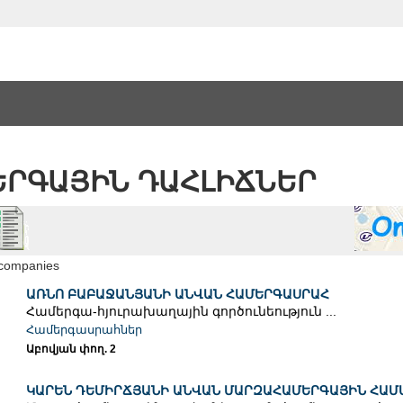
ԵՐԳԱՅԻՆ ԴԱՀԼԻՃՆԵՐ
 companies
ԱՌՆՈ ԲԱԲԱՋԱՆՅԱՆԻ ԱՆՎԱՆ ՀԱՄԵՐԳԱՍՐԱՀ
Համերգա-հյուրախաղային գործունեություն ...
Համերգասրահներ
Աբովյան փող. 2
ԿԱՐԵՆ ԴԵՄԻՐՃՅԱՆԻ ԱՆՎԱՆ ՄԱՐԶԱՀԱՄԵՐԳԱՅԻՆ ՀԱՄ