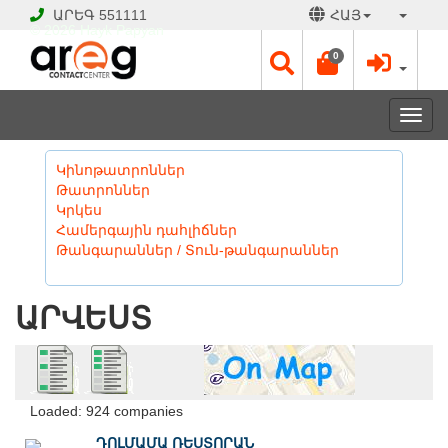
ԱՐԵԳ
551111
ՀԱՅ
© 2026 Hayk Papyan
0
Togg
navi
Կինոթատրոններ
Թատրոններ
Կրկես
Համերգային դահլիճներ
Թանգարաններ / Տուն-թանգարաններ
ԱՐՎԵՍՏ
Loaded: 924 companies
ԴՈԼՄԱՄԱ ՌԵՍՏՈՐԱՆ