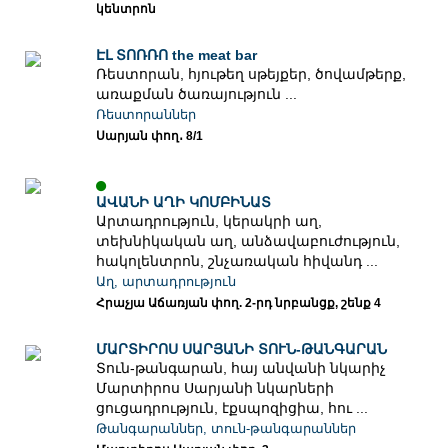
կենտրոն
ԷԼ ՏՈՌՌՈ the meat bar
Ռեստորան, հյութեղ սթեյքեր, ծովամթերք,
առաքման ծառայություն ...
Ռեստորաններ
Սարյան փող․ 8/1
ԱՎԱՆԻ ԱՂԻ ԿՈՄԲԻՆԱՏ
Արտադրություն, կերակրի աղ,
տեխնիկական աղ, անձավաբուժություն,
հակոլենտրոն, շնչառական հիվանդ ...
Աղ, արտադրություն
Հրաչյա Աճառյան փող. 2-րդ նրբանցք, շենք 4
ՄԱՐՏԻՐՈՍ ՍԱՐՅԱՆԻ ՏՈՒՆ-ԹԱՆԳԱՐԱՆ
Տուն-թանգարան, հայ անվանի նկարիչ
Մարտիրոս Սարյանի նկարների
ցուցադրություն, էքսպոզիցիա, հու ...
Թանգարաններ, տուն-թանգարաններ