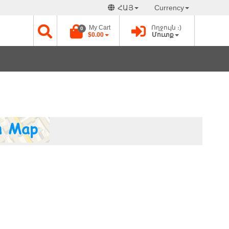
ՀԱՅ
Currency
My Cart
Ողջույն ։)
0
$0.00
Մուտք