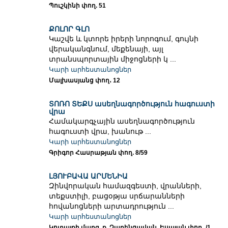
Պուշկինի փող. 51
ՔՈԼՈՐ ԳԼՈ
Կաշվե և կտորե իրերի նորոգում, գույնի
վերականգնում, մեքենայի, այլ
տրանսպորտային միջոցների կ ...
Կարի արհեստանոցներ
Մալխասյանց փող․ 12
ՏՈՌՈ ՏԵՔՍ ասեղնագործություն հագուստի
վրա
Համակարգչային ասեղնագործություն
հագուստի վրա, խանութ ...
Կարի արհեստանոցներ
Գրիգոր Հասրաթյան փող. 8/59
ԼՅՈՒԲԱՎԱ ԱՐՄԵՆԻԱ
Զինվորական համազգեստի, վրանների,
տեքստիլի, բացօթյա սրճարանների
հովանոցների արտադրություն ...
Կարի արհեստանոցներ
Կոտայքի մարզ, ք. Չարենցավան, Եսայան փող․ /1