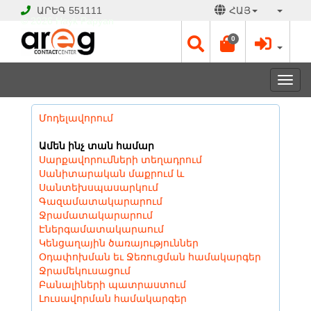
ԱՐԵԳ
551111
ՀԱՅ
© 2026 Hayk Papyan
0
Togg
navi
Մոդելավորում
Ամեն ինչ տան համար
Սարքավորումների տեղադրում
Սանիտարական մաքրում և
Սանտեխսպասարկում
Գազամատակարարում
Ջրամատակարարում
Էներգամատակարաում
Կենցաղային ծառայություններ
Օդափոխման եւ Ջեռուցման համակարգեր
Ջրամեկուսացում
Բանալիների պատրաստում
Լուսավորման համակարգեր