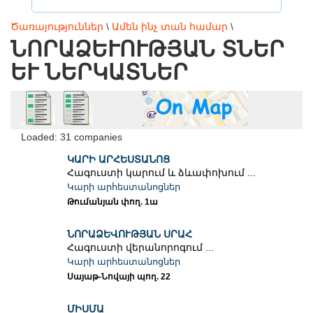
Ծառայություններ
\
Ամեն ինչ տան համար
\
ՆՈՐԱՁԵՒՈՒԹՅԱՆ ՏՆԵՐ ԵՒ
ՆԵՐԿԱՏՆԵՐ
Loaded: 31 companies
ԿԱՐԻ ԱՐՀԵՍՏԱՆՈՑ
Հագուստի կարում և ձևափոխում ...
Կարի արհեստանոցներ
Թումանյան փող. 1ա
ՆՈՐԱՁԵՎՈՒԹՅԱՆ ՍՐԱՀ
Հագուստի վերանորոգում ...
Կարի արհեստանոցներ
Սայաթ-Նովայի պող. 22
ՄԻՍՄԱ