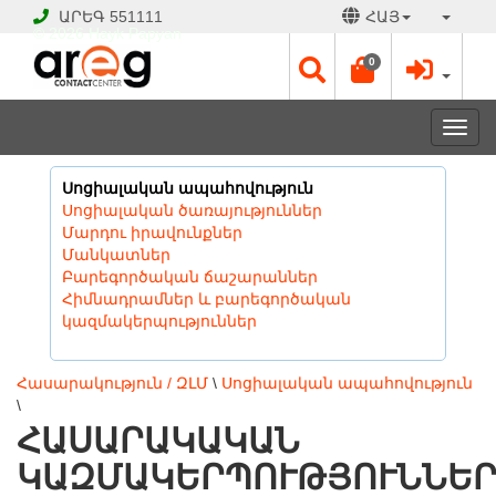
ԱՐԵԳ
551111
ՀԱՅ
© 2026 Hayk Papyan
0
Togg
navi
Սոցիալական ապահովություն
Սոցիալական ծառայություններ
Մարդու իրավունքներ
Մանկատներ
Բարեգործական ճաշարաններ
Հիմնադրամներ և բարեգործական
կազմակերպություններ
Հասարակություն / ԶԼՄ
\
Սոցիալական ապահովություն
\
ՀԱՍԱՐԱԿԱԿԱՆ
ԿԱԶՄԱԿԵՐՊՈՒԹՅՈՒՆՆԵ