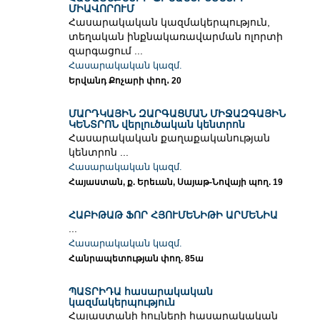
ՄԻԱՎՈՐՈՒՄ
Հասարակական կազմակերպություն,
տեղական ինքնակառավարման ոլորտի
զարգացում ...
Հասարակական կազմ.
Երվանդ Քոչարի փող․ 20
ՄԱՐԴԿԱՅԻՆ ԶԱՐԳԱՑՄԱՆ ՄԻՋԱԶԳԱՅԻՆ
ԿԵՆՏՐՈՆ վերլուծական կենտրոն
Հասարակական քաղաքականության
կենտրոն ...
Հասարակական կազմ.
Հայաստան, ք. Երեւան, Սայաթ-Նովայի պող. 19
ՀԱԲԻԹԱԹ ՖՈՐ ՀՅՈՒՄԵՆԻԹԻ ԱՐՄԵՆԻԱ
...
Հասարակական կազմ.
Հանրապետության փող. 85ա
ՊԱՏՐԻԴԱ հասարակական
կազմակերպություն
Հայաստանի հույների հասարակական