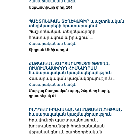
Հասարակական կազմ.
Սեբաստիայի փող. 104
ՊԱՇՏՈՆԱԿԱՆ ՏԵՂԵԿԱԳԻՐ պաշտոնական
տեղեկագրերի հրատարակում
Պաշտոնական տեղեկագրերի
հրատարակում և իրացում ...
Հասարակական կազմ.
Տիգրան Մեծի պող. 4
ՀԱՅԿԱԿԱՆ ՃԱՐՏԱՐԱՊԵՏՈՒԹՅՈՒՆՆ
ՈՒՍՈՒՄՆԱՍԻՐՈՂ ՀԻՄՆԱԴՐԱՄ
հասարակական կազմակերպություն
Հասարակական կազմակերպություն ...
Հասարակական կազմ.
Մարշալ Բաղրամյան պող., 24գ, 6-րդ հարկ,
գրասենյակ 61
ԸՆԴԴԵՄ ԻՐԱՎԱԿԱՆ ԿԱՄԱՅԱԿԱՆՈՒԹՅԱՆ
հասարակական կազմակերպություն
Իրավունքի պաշտապնություն,
խոշտանգումների հոգեբանական
վերականգնում, բարեգործական