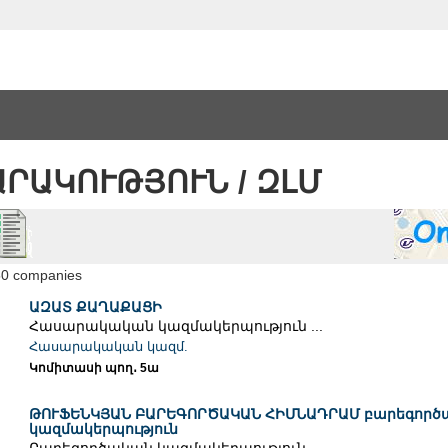
ՐԱԿՈՒԹՅՈՒՆ / ԶԼՄ
50 companies
ԱԶԱՏ ՔԱՂԱՔԱՑԻ
Հասարակական կազմակերպություն ...
Հասարակական կազմ.
Կոմիտասի պող․ 5ա
ԹՈՒՖԵՆԿՅԱՆ ԲԱՐԵԳՈՐԾԱԿԱՆ ՀԻՄՆԱԴՐԱՄ բարեգործ
կազմակերպություն