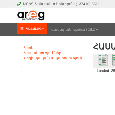
ԱՐԵԳ
Կոնտակտ կենտրոն:
(+37410)
551111
© 2026 Hayk Papyan
Հասարակություն / ԶԼՄ
ՀԱՍԱ
Կրոն
Կուսակցություններ
Սոցիալական ապահովություն
Loaded: 2