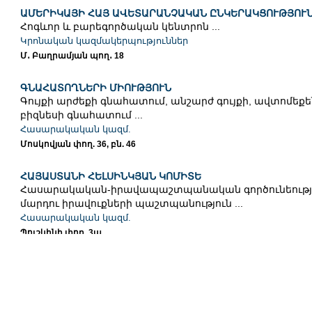
ԱՄԵՐԻԿԱՅԻ ՀԱՅ ԱՎԵՏԱՐԱՆՉԱԿԱՆ ԸՆԿԵՐԱԿՑՈՒԹՅՈՒ
Հոգևոր և բարեգործական կենտրոն ...
Կրոնական կազմակերպություններ
Մ․ Բաղրամյան պող․ 18
ԳՆԱՀԱՏՈՂՆԵՐԻ ՄԻՈՒԹՅՈՒՆ
Գույքի արժեքի գնահատում, անշարժ գույքի, ավտոմեք
բիզնեսի գնահատում ...
Հասարակական կազմ.
Մոսկովյան փող. 36, բն. 46
ՀԱՅԱՍՏԱՆԻ ՀԵԼՍԻՆԿՅԱՆ ԿՈՄԻՏԵ
Հասարակական-իրավապաշտպանական գործունեությո
մարդու իրավուքների պաշտպանություն ...
Հասարակական կազմ.
Պուշկինի փող. 3ա
ՀԱՅԿԱԿԱՆ ՎԵՐԱԾՆՈՒՆԴ
Կուսակցություն ...
Կուսակցություններ
Խաչատուր Աբովյան փող. 43