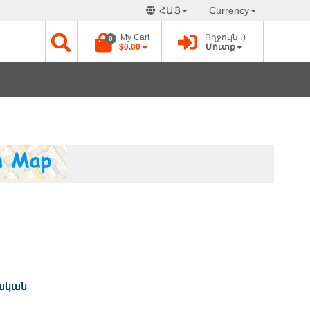
ՀԱՅ
Currency
My Cart
Ողջույն ։)
0
$0.00
Մուտք
ական