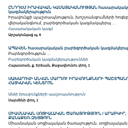
ԸՆԴԴԵՄ ԻՐԱՎԱԿԱՆ ԿԱՄԱՅԱԿԱՆՈՒԹՅԱՆ հասարակակ
կազմակերպություն
Իրավունքի պաշտապնություն, խոշտանգումների հոգ
վերականգնում, բարեգործական կազմակպերպ ...
Հասարակական կազմ.
Արշակունյաց պ. 6
ԱՊԱՎԵՆ հասարակական բարեգործական կազմակերպո
Բարեգործություն ...
Բարեգործական կազմակերպություններ
Հայաստան, ք. Երեւան, Քաջազնունու փող. 1
ՍԱԽԱՐՈՎԻ ԱՆՎԱՆ ՄԱՐԴՈՒ ԻՐԱՎՈՒՆՔՆԵՐԻ ՊԱՇՏՊԱՆ
ՀԱՅԿԱԿԱՆ ԿԵՆՏՐՈՆ
...
Անձի իրավունքների պաշտպանություն
Սարմենի փող. 1
ՄԻԱՍՆԱԿԱՆ ՍՈՑԻԱԼԱԿԱՆ ԾԱՌԱՅՈՒԹՅՈՒՆ / ԱՐԱԲԿԻՐ,
ՔԱՆԱՔԵՌ-ԶԵՅԹՈՒՆ
Միասնական սոցիալական ծառայություն, սոցիալական