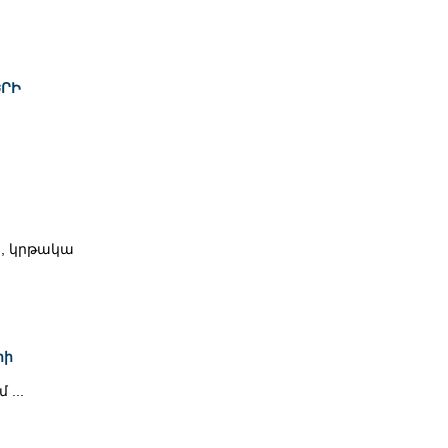
ԵՐԻ
, կրթակա
րի
...