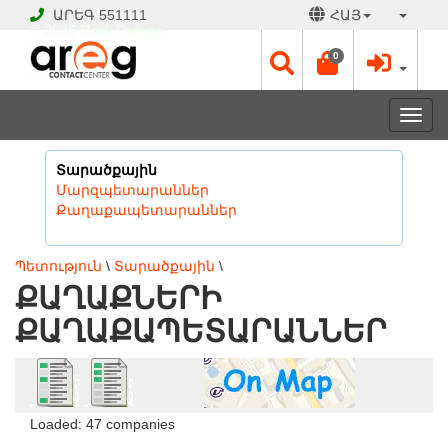
ԱՐԵԳ
551111
ՀԱՅ
© 2026 Hayk Papyan
0
Togg
navi
Տարածքային
Մարզպետարաններ
Քաղաքապետարաններ
Պետություն
\
Տարածքային
\
ՔԱՂԱՔՆԵՐԻ
ՔԱՂԱՔԱՊԵՏԱՐԱՆՆԵՐ
Loaded: 47 companies