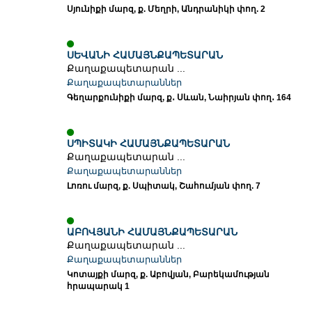
Սյունիքի մարզ, ք. Մեղրի, Անդրանիկի փող. 2
ՍԵՎԱՆԻ ՀԱՄԱՅՆՔԱՊԵՏԱՐԱՆ
Քաղաքապետարան ...
Քաղաքապետարաններ
Գեղարքունիքի մարզ, ք․ Սևան, Նաիրյան փող․ 164
ՍՊԻՏԱԿԻ ՀԱՄԱՅՆՔԱՊԵՏԱՐԱՆ
Քաղաքապետարան ...
Քաղաքապետարաններ
Լոռու մարզ, ք. Սպիտակ, Շահումյան փող. 7
ԱԲՈՎՅԱՆԻ ՀԱՄԱՅՆՔԱՊԵՏԱՐԱՆ
Քաղաքապետարան ...
Քաղաքապետարաններ
Կոտայքի մարզ, ք. Աբովյան, Բարեկամության
հրապարակ 1