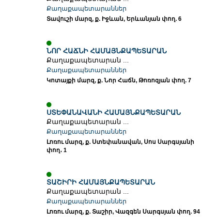
Քաղաքապետարաններ
Տավուշի մարզ, ք. Իջևան, Երևանյան փող. 6
ՆՈՐ ՀԱՃՆԻ ՀԱՄԱՅՆՔԱՊԵՏԱՐԱՆ
Քաղաքապետարան ...
Քաղաքապետարաններ
Կոտայքի մարզ, ք. Նոր Հաճն, Թոռոզյան փող. 7
ՍՏԵՓԱՆԱՎԱՆԻ ՀԱՄԱՅՆՔԱՊԵՏԱՐԱՆ
Քաղաքապետարան ...
Քաղաքապետարաններ
Լոռու մարզ, ք. Ստեփանավան, Սոս Սարգսյանի
փող․ 1
ՏԱՇԻՐԻ ՀԱՄԱՅՆՔԱՊԵՏԱՐԱՆ
Քաղաքապետարան ...
Քաղաքապետարաններ
Լոռու մարզ, ք. Տաշիր, Վազգեն Սարգսյան փող. 94