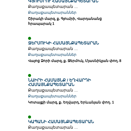
ԳՅՈՒՄՐՈՒ ՀԱՄԱՅՆՔԱՊԵՏԱՐԱՆ
Քաղաքապետարան ...
Քաղաքապետարաններ
Շիրակի մարզ, ք. Գյումրի, Վարդանանց
հրապարակ 1
ՋԵՐՄՈՒԿԻ ՀԱՄԱՅՆՔԱՊԵՏԱՐԱՆ
Քաղաքապետարան ...
Քաղաքապետարաններ
Վայոց Ձորի մարզ, ք. Ջերմուկ, Մյասնիկյան փող. 8
ՆԱԻՐԻ ՀԱՄԱՅՆՔ / ԵՂՎԱՐԴԻ
ՀԱՄԱՅՆՔԱՊԵՏԱՐԱՆ
Քաղաքապետարան ...
Քաղաքապետարաններ
Կոտայքի մարզ, ք․ Եղվարդ, Երևանյան փող․ 1
ԿԱՊԱՆԻ ՀԱՄԱՅՆՔԱՊԵՏԱՐԱՆ
Քաղաքապետարան ...