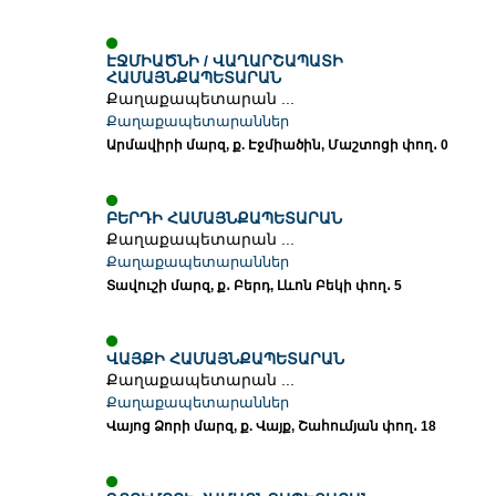
ԷՋՄԻԱԾՆԻ / ՎԱՂԱՐՇԱՊԱՏԻ
ՀԱՄԱՅՆՔԱՊԵՏԱՐԱՆ
Քաղաքապետարան ...
Քաղաքապետարաններ
Արմավիրի մարզ, ք. Էջմիածին, Մաշտոցի փող․ 0
ԲԵՐԴԻ ՀԱՄԱՅՆՔԱՊԵՏԱՐԱՆ
Քաղաքապետարան ...
Քաղաքապետարաններ
Տավուշի մարզ, ք․ Բերդ, Լևոն Բեկի փող․ 5
ՎԱՅՔԻ ՀԱՄԱՅՆՔԱՊԵՏԱՐԱՆ
Քաղաքապետարան ...
Քաղաքապետարաններ
Վայոց Ձորի մարզ, ք. Վայք, Շահումյան փող․ 18