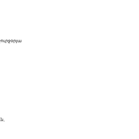
ուրջօրյա
ն,