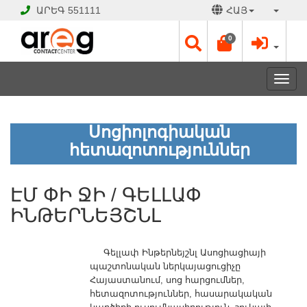
ԱՐԵԳ
551111
ՀԱՅ
0
Toggl
navig
ԷՄ
Սոցիոլոգիական
ՓԻ
ՋԻ
հետազոտություններ
/
ԳԵԼԼԱՓ
ԻՆԹԵՐՆԵՅՇՆԼ
ԷՄ ՓԻ ՋԻ / ԳԵԼԼԱՓ
ԻՆԹԵՐՆԵՅՇՆԼ
ԲԱՑ
Է
Գելլափ Ինթերնեյշնլ Ասոցիացիայի
Աշխատանքային
պաշտոնական ներկայացուցիչը
օրեր՝
Հայաստանում, սոց հարցումներ,
Երկ
հետազոտություններ, հասարակական
-