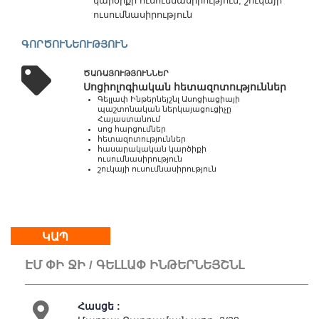
կարծիքի ուսումնասիրություն, շուկայի
Շբթ
ուսումնասիրություն
10:00
-
ԳՈՐԾՈՒՆԵՈՒԹՅՈՒՆ
18:00
Կրկ
:
ԾԱՌԱՅՈՒԹՅՈՒՆՆԵՐ
Սոցիոլոգիական հետազոտություններ
հանգստյան
Գելլափ Ինթերնեյշնլ Ասոցիացիայի
օր
պաշտոնական ներկայացուցիչը
Հայաստանում
սոց հարցումներ
հետազոտություններ
հասարակական կարծիքի
Մեր
ուսումնասիրություն
մասին
շուկայի ուսումնասիրություն
Կապ
Գործունեություն
Քարտեզ
ԿԱՊ
ԷՄ ՓԻ ՋԻ / ԳԵԼԼԱՓ ԻՆԹԵՐՆԵՅՇՆԼ
Հասցե :