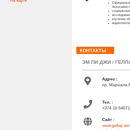
На карте
Официальный
Association
социальные
исследован
изучение о
маркетинго
КОНТАКТЫ
ЭМ ПИ ДЖИ / ГЕЛ
Адрес :
пр. Маршала 
Тел. :
+374 10 5407
Сайт :
www.gallup.am