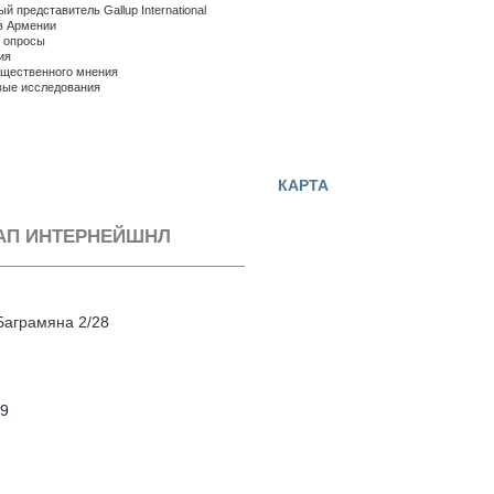
 представитель Gallup International
 в Армении
 опросы
ия
бщественного мнения
вые исследования
КАРТА
ЛАП ИНТЕРНЕЙШНЛ
Баграмяна 2/28
19