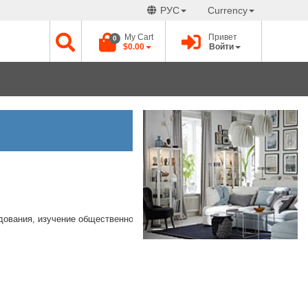
РУС
Currency
My Cart
Привет
0
$0.00
Войти
едования, изучение общественного