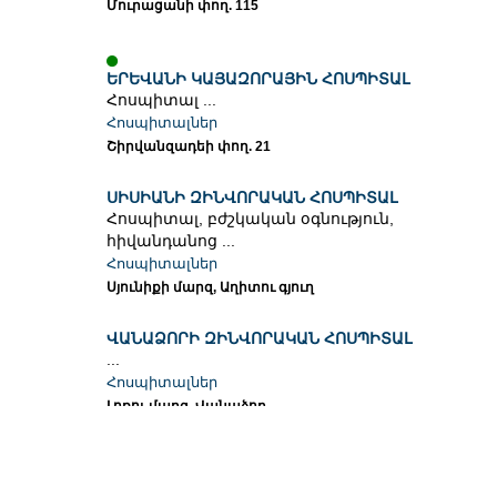
Մուրացանի փող. 115
ԵՐԵՎԱՆԻ ԿԱՅԱԶՈՐԱՅԻՆ ՀՈՍՊԻՏԱԼ
Հոսպիտալ ...
Հոսպիտալներ
Շիրվանզադեի փող. 21
ՍԻՍԻԱՆԻ ԶԻՆՎՈՐԱԿԱՆ ՀՈՍՊԻՏԱԼ
Հոսպիտալ, բժշկական օգնություն,
հիվանդանոց ...
Հոսպիտալներ
Սյունիքի մարզ, Աղիտու գյուղ
ՎԱՆԱՁՈՐԻ ԶԻՆՎՈՐԱԿԱՆ ՀՈՍՊԻՏԱԼ
...
Հոսպիտալներ
Լոռու մարզ, Վանաձոր