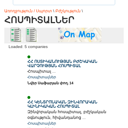
Առողջություն / Սպորտ
\
Բժշկություն
\
ՀՈՍՊԻՏԱԼՆԵՐ
Loaded: 5 companies
ՀՀ ՈՍՏԻԿԱՆՈՒԹՅԱՆ ԲԺՇԿԱԿԱՆ
ՎԱՐՉՈՒԹՅԱՆ ՀՈՍՊԻՏԱԼ
Հոսպիտալ ...
Հոսպիտալներ
Նվեր Սաֆարյան փող. 14
ՀՀ ԿԵՆՏՐՈՆԱԿԱՆ ԶԻՆՎՈՐԱԿԱՆ
ԿԼԻՆԻԿԱԿԱՆ ՀՈՍՊԻՏԱԼ
Զինվորական հոսպիտալ, բժշկական
օգնություն, հիվանդանոց ...
Հոսպիտալներ