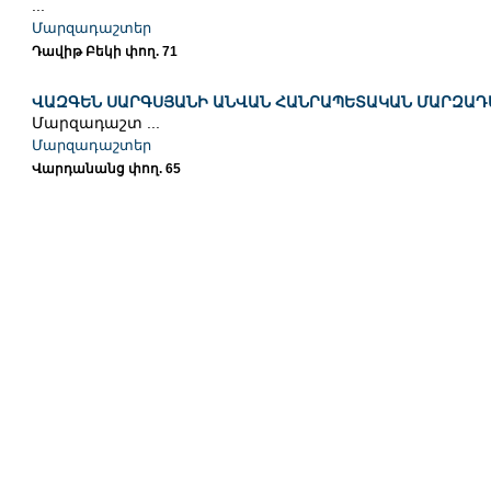
...
Մարզադաշտեր
Դավիթ Բեկի փող. 71
ՎԱԶԳԵՆ ՍԱՐԳՍՅԱՆԻ ԱՆՎԱՆ ՀԱՆՐԱՊԵՏԱԿԱՆ ՄԱՐԶԱԴ
Մարզադաշտ ...
Մարզադաշտեր
Վարդանանց փող. 65