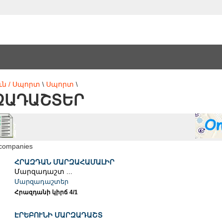
ւն / Սպորտ
\
Սպորտ
\
ԶԱԴԱՇՏԵՐ
 companies
ՀՐԱԶԴԱՆ ՄԱՐԶԱՀԱՄԱԼԻՐ
Մարզադաշտ ...
Մարզադաշտեր
Հրազդանի կիրճ 4/1
ԷՐԵԲՈՒՆԻ ՄԱՐԶԱԴԱՇՏ